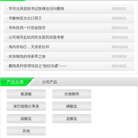
·
市司法局党组书记陈继业访问鹏翔
2016/3/21
·
辛酸钠首次出口荷兰
2016/3/21
·
市科技局一行莅临指导
2015/11/21
·
公司领导赴杭州民生医药控股考察
2015/11/21
·
海内存知己，天涯若比邻
2015/11/21
·
欢快愉悦的张家界之旅
2013/6/10
·
鹏翔系列管理培训之“组织沟通”——
2012/5/23
产品分类
公司产品
氨基酸
生物糖类
淋巴细胞分离液
磷酸盐
硫酸盐
盐酸盐
其他