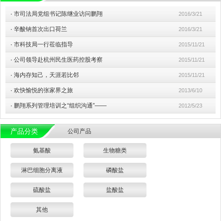
·
市司法局党组书记陈继业访问鹏翔
2016/3/21
·
辛酸钠首次出口荷兰
2016/3/21
·
市科技局一行莅临指导
2015/11/21
·
公司领导赴杭州民生医药控股考察
2015/11/21
·
海内存知己，天涯若比邻
2015/11/21
·
欢快愉悦的张家界之旅
2013/6/10
·
鹏翔系列管理培训之“组织沟通”——
2012/5/23
产品分类
公司产品
氨基酸
生物糖类
淋巴细胞分离液
磷酸盐
硫酸盐
盐酸盐
其他