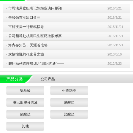
·
市司法局党组书记陈继业访问鹏翔
2016/3/21
·
辛酸钠首次出口荷兰
2016/3/21
·
市科技局一行莅临指导
2015/11/21
·
公司领导赴杭州民生医药控股考察
2015/11/21
·
海内存知己，天涯若比邻
2015/11/21
·
欢快愉悦的张家界之旅
2013/6/10
·
鹏翔系列管理培训之“组织沟通”——
2012/5/23
产品分类
公司产品
氨基酸
生物糖类
淋巴细胞分离液
磷酸盐
硫酸盐
盐酸盐
其他