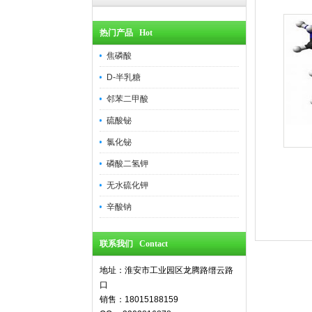
热门产品 Hot
焦磷酸
D-半乳糖
邻苯二甲酸
硫酸铋
氯化铋
磷酸二氢钾
无水硫化钾
辛酸钠
联系我们 Contact
地址：淮安市工业园区龙腾路缙云路
口
销售：18015188159