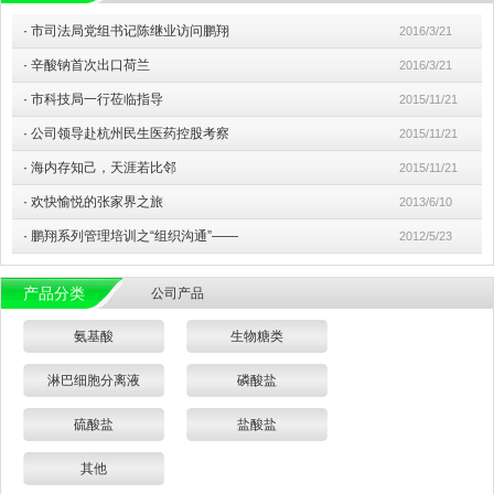
·
市司法局党组书记陈继业访问鹏翔
2016/3/21
·
辛酸钠首次出口荷兰
2016/3/21
·
市科技局一行莅临指导
2015/11/21
·
公司领导赴杭州民生医药控股考察
2015/11/21
·
海内存知己，天涯若比邻
2015/11/21
·
欢快愉悦的张家界之旅
2013/6/10
·
鹏翔系列管理培训之“组织沟通”——
2012/5/23
产品分类
公司产品
氨基酸
生物糖类
淋巴细胞分离液
磷酸盐
硫酸盐
盐酸盐
其他