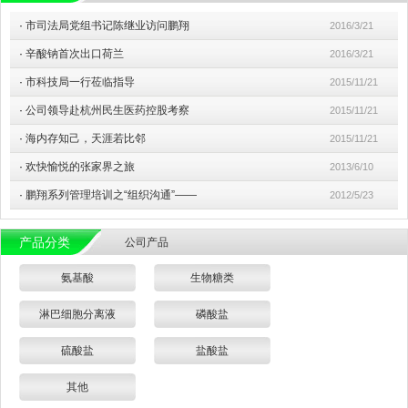
·
市司法局党组书记陈继业访问鹏翔
2016/3/21
·
辛酸钠首次出口荷兰
2016/3/21
·
市科技局一行莅临指导
2015/11/21
·
公司领导赴杭州民生医药控股考察
2015/11/21
·
海内存知己，天涯若比邻
2015/11/21
·
欢快愉悦的张家界之旅
2013/6/10
·
鹏翔系列管理培训之“组织沟通”——
2012/5/23
产品分类
公司产品
氨基酸
生物糖类
淋巴细胞分离液
磷酸盐
硫酸盐
盐酸盐
其他