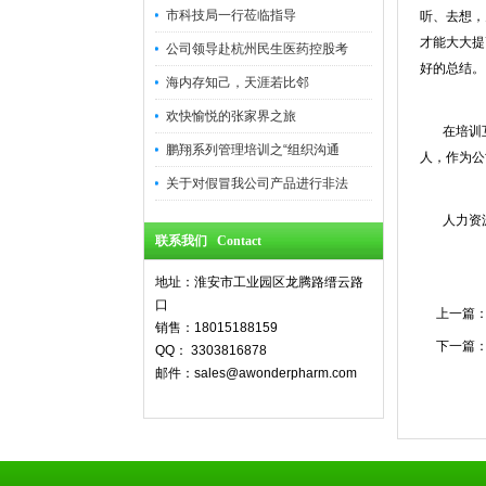
市科技局一行莅临指导
听、去想，
才能大大提
公司领导赴杭州民生医药控股考
好的总结。
海内存知己，天涯若比邻
欢快愉悦的张家界之旅
在培训互
鹏翔系列管理培训之“组织沟通
人，作为公
关于对假冒我公司产品进行非法
人力资源部
联系我们 Contact
地址：淮安市工业园区龙腾路缙云路
口
上一篇
销售：18015188159
下一篇
QQ： 3303816878
邮件：sales@awonderpharm.com