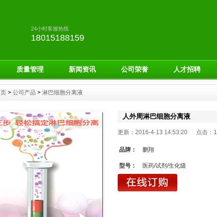
24小时客服热线
18015188159
质量管理
新闻资讯
公司荣誉
人才招聘
首页
>
公司产品
>
淋巴细胞分离液
人外周淋巴细胞分离液
更新：2016-4-13 14:53:20 点击：
1
品牌：
鹏翔
型号：
医药/试剂/生化级