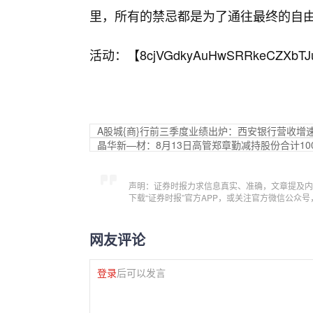
里，所有的禁忌都是为了通往最终的自
活动：【
8cjVGdkyAuHwSRRkeCZXbTJ
A股城{商}行前三季度业绩出炉：西安银行营收增
晶华新—材：8月13日高管郑章勤减持股份合计10
声明：证券时报力求信息真实、准确，文章提及内
下载“证券时报”官方APP，或关注官方微信公众
网友评论
登录
后可以发言