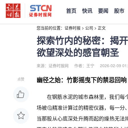
首页
快讯
要闻
股市
您当前的位置：
证券时报
>
公司
>
正文
探索竹内的秘密：揭开
欲望深处的感官朝圣
来源：证券时报网
作者：王宁
2026-02-09 01
幽径之始：竹影摇曳下的禁忌回响
点赞
在钢筋水泥的城市森林里，我们每
场被🤔精准计算过的精密仪器，每一分
当那股从心底深处升腾而起的燥热无法