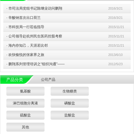
·
市司法局党组书记陈继业访问鹏翔
2016/3/21
·
辛酸钠首次出口荷兰
2016/3/21
·
市科技局一行莅临指导
2015/11/21
·
公司领导赴杭州民生医药控股考察
2015/11/21
·
海内存知己，天涯若比邻
2015/11/21
·
欢快愉悦的张家界之旅
2013/6/10
·
鹏翔系列管理培训之“组织沟通”——
2012/5/23
产品分类
公司产品
氨基酸
生物糖类
淋巴细胞分离液
磷酸盐
硫酸盐
盐酸盐
其他