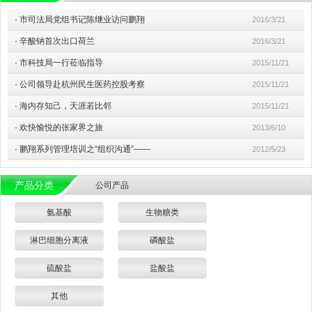
·
市司法局党组书记陈继业访问鹏翔
2016/3/21
·
辛酸钠首次出口荷兰
2016/3/21
·
市科技局一行莅临指导
2015/11/21
·
公司领导赴杭州民生医药控股考察
2015/11/21
·
海内存知己，天涯若比邻
2015/11/21
·
欢快愉悦的张家界之旅
2013/6/10
·
鹏翔系列管理培训之“组织沟通”——
2012/5/23
产品分类
公司产品
氨基酸
生物糖类
淋巴细胞分离液
磷酸盐
硫酸盐
盐酸盐
其他