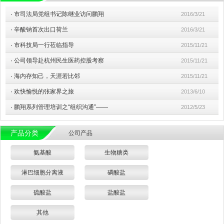
·
市司法局党组书记陈继业访问鹏翔
2016/3/21
·
辛酸钠首次出口荷兰
2016/3/21
·
市科技局一行莅临指导
2015/11/21
·
公司领导赴杭州民生医药控股考察
2015/11/21
·
海内存知己，天涯若比邻
2015/11/21
·
欢快愉悦的张家界之旅
2013/6/10
·
鹏翔系列管理培训之“组织沟通”——
2012/5/23
产品分类
公司产品
氨基酸
生物糖类
淋巴细胞分离液
磷酸盐
硫酸盐
盐酸盐
其他